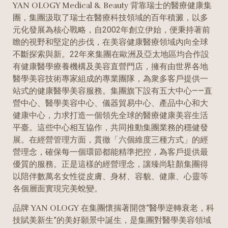
YAN OLOGY Medical & Beauty
背靠瑞士的醫療健康集
團，集團汲取了瑞士在醫療科技領域的百年積澱，以多
元化發展為核心戰略，自2002年創立伊始，便秉持著前
瞻的視野和堅定的步伐，在美容健康醫療領域內向全球
不斷探索與新。22年來集團在歐洲及亞太地區均合作設
有健康醫學療養機構及美容直營門店，擁有由世界各地
醫學美容技術專家組成的專業團隊，為衆多客戶提供一
站式的健康醫學美容服務。集團旗下設有五大中心——直
營中心、醫學美容中心、儀器貿易中心、產品中心和大
健康中心，力求打造一個領先全球的醫療健康美容生活
平臺。這些中心相互協作，共同推動集團業務的穩健發
展。在經營管理方面，貫徹「六個維度三種方式」的經
營理念，確保每一個環節都能精準把控，為客戶提供最
優質的服務。正是這樣的經營理念，讓臻尚駐顏集團得
以陪伴數萬名女性從皮膚、身材、容貌、健康、心靈等
各個層面實現完美蛻變。
品牌
YAN OLOGY
在集團懷揣著開啓”醫學逆轉衰老，科
技賦美新生”的美好願景中誕生，是集團對醫學美容領域